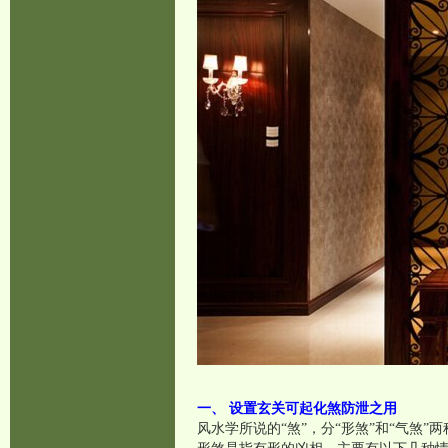
一、 设置玄关可起化煞防泄之用
风水学所说的“煞”，分“形煞”和“气煞