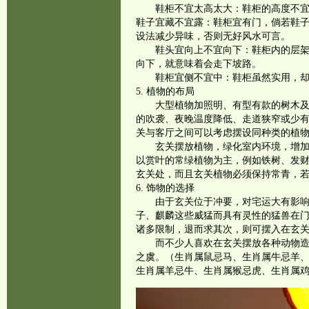
鞋柜不宜太高太大：鞋柜的高度不
鞋子宜藏不宜露：鞋柜宜有门，倘若鞋
设法减少异味，否则无好风水可言。
鞋头宜向上不宜向下：鞋柜内的层
向下，就意味着会走下坡路。
鞋柜宜侧不宜中：鞋柜虽然实用，
5. 植物的布局
大型植物加照明、有型有款的树木
的吹袭、夜晚温度降低、走道狭窄或少
关与客厅之间可以考虑摆设同种类的植
玄关摆放植物，绿化室内环境，增
以赏叶的常绿植物为主，例如铁树、发
玄关处，而且玄关植物必须保持常青，
6. 饰物的选择
由于玄关位于冲要，对宅运大有影
子、麒麟这些威猛而具有灵性的猛兽在
诸多限制，退而求其次，则可摆入在玄
而不少人喜欢在玄关摆放各种动物
之虞。（生肖属鼠忌马、生肖属牛忌羊
生肖属羊忌牛、生肖属猴忌虎、生肖属