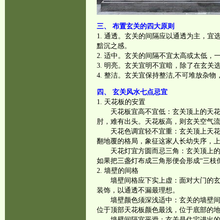
三、 布置玄关的四大原则
1. 通透。玄关的间隔应以通透为主，
黯沉之感。
2. 适中。玄关的间隔不宜太高或太低，
3. 明亮。玄关宜明不宜暗，除了在玄
4. 整洁。玄关宜保持整洁,不可堆放杂
四、 玄关风水七点忌宜
1. 天花板的安置
天花板宜高不宜低：玄关顶上的天
肘，难有出头。天花板高，则玄关空气
天花色调宜轻不宜重：玄关顶上天
翻地覆的格局，象征这家人长幼失序，
天花灯宜方圆而忌三角：玄关顶上
如果把三盏灯布成三角形便会形成“三枝
2. 墙壁的间格
墙壁间格应下实上虚：面对大门的
装饰，以通透不漏最理想。
墙壁颜色须深浅适中：玄关的墙壁
位于顶部天花板颜色最浅，位于底部的
墙壁间隔宜平滑：玄关是住宅进出