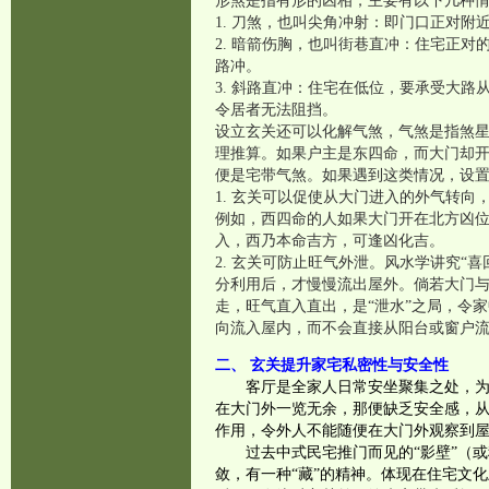
形煞是指有形的凶相，主要有以下几种
1. 刀煞，也叫尖角冲射：即门口正对
2. 暗箭伤胸，也叫街巷直冲：住宅正
路冲。
3. 斜路直冲：住宅在低位，要承受大
令居者无法阻挡。
设立玄关还可以化解气煞，气煞是指煞
理推算。如果户主是东四命，而大门却
便是宅带气煞。如果遇到这类情况，设
1. 玄关可以促使从大门进入的外气转
例如，西四命的人如果大门开在北方凶
入，西乃本命吉方，可逢凶化吉。
2. 玄关可防止旺气外泄。风水学讲究
分利用后，才慢慢流出屋外。倘若大门
走，旺气直入直出，是“泄水”之局，令
向流入屋内，而不会直接从阳台或窗户
二、 玄关提升家宅私密性与安全性
客厅是全家人日常安坐聚集之处，
在大门外一览无余，那便缺乏安全感，
作用，令外人不能随便在大门外观察到
过去中式民宅推门而见的“影壁”（
敛，有一种“藏”的精神。体现在住宅文