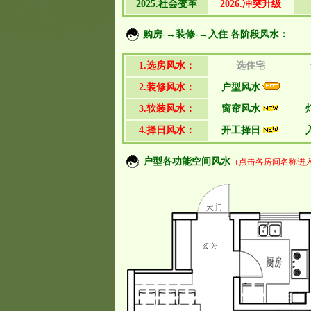
2025.社会变革
2026.冲突升级
形煞 犯小人 贵人 独阴煞 玄武 环抱水 理气
生命力 生气 空亡 空缝 穿心煞 罗盘 藏风聚
气 运势 阳宅 靠山 化煞 风水师 形煞 风水
购房-→装修-→入住 各阶段风水：
调整 风水调理 风水选址
1.选房风水：
选住宅
2.装修风水：
户型风水
3.软装风水：
窗帘风水
4.择日风水：
开工择日
户型各功能空间风水
（点击各房间名称进