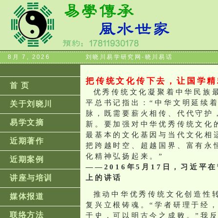
8月 7, 2026
刘晓川易学研究网-晓川易话
把传统文化传下去，让国学精
首 页
优秀传统文化凝聚着中华民族最
平总书记指出：“中华文明延续
关于刘晓川
脉，既需要薪火相传、代代守护
易学文摘
新。要加强对中华优秀传统文化
最基本的文化基因与当代文化相
近期著作
把跨越时空、超越国界、富有永
化精神弘扬起来。”
近期案例
——2016年5月17日，习近
讲座与培训
上的讲话
推动中华优秀传统文化创造性转
媒体报道
复兴立根铸魂。“学者研理于经
联络方法
于史，可以明古今之成败。”我