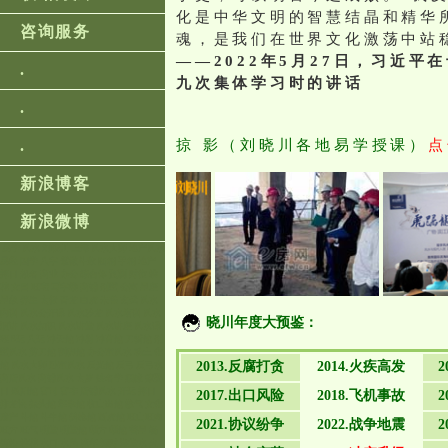
化是中华文明的智慧结晶和精华
咨询服务
魂，是我们在世界文化激荡中站
——2022年5月27日，习近
.
九次集体学习时的讲话
.
.
掠 影（刘晓川各地易学授课）
点
新浪博客
新浪微博
易学 风水 刘晓川 上海 风水大师 地产风水
易经 国学 八字 紫微斗数 面相 手相 地产
择日 起名 商业 办公 综合体 预测 财位 桃
花 文昌 旺宅 写字楼 商铺 别墅 公寓 星座
星象 养生 太极 青龙 白虎 朱雀 玄武 风水
内训 风水公开课 风水沙龙 风水培训 风水
晓川年度大预鉴：
演讲 风水知识 风水讲堂 风水讲座 风水课
程 8运 八运 冲天煞 冲射 冲背煞 刀斩煞 别
墅风水 剪刀煞 割脚煞 办公室风水 动土 化
2013.反腐打贪
2014.火疾高发
煞 风水大师 卧室风水 反光煞 反弓 反弓水
商店风水 商铺风水 太岁 姓名学 姻缘 嫁娶
日 孤阳煞 官司 官非 店铺风水 开运 择日
2017.出口风险
2018.飞机事故
排龙诀 探头煞 擎拳煞 收山出煞 散气 文化
遗产 斗煞 斗牛煞 斜枪煞 断虎煞 旺山旺向
2021.协议纷争
2022.战争地震
旺方 旺气 明堂 明堂煞 曜方 曜煞 替星 杨
筠松 桃花 水口 水局 流年 漏财 漩堂水 火