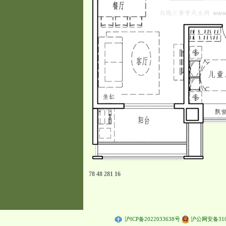
78
48
281
16
总浏览：
151236
总IP：
83231
今日浏览：
117
今日IP：
78
昨日浏览
览：
29
平均日IP：
16
共统计：
5144
天
沪ICP备2022033638号
沪公网安备3101