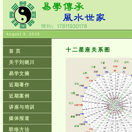
August 8, 2026
十二星座关系图
首 页
关于刘晓川
易学文摘
近期著作
近期案例
讲座与培训
媒体报道
联络方法